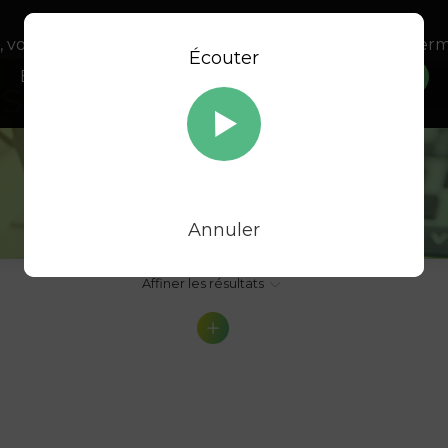
, vous acceptez l’utilisation de cookies afin de nous perm
Écouter
En savoir plus sur notre politique Cookies
OK
es podcasts
Annuler
Affiner les résultats
A
B
C
D
E
F
G
H
I
J
K
L
M
N
O
P
Q
R
S
T
U
V
W
X
Y