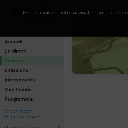
En poursuivant votre navigation sur notre site
Liste d
Accueil
Le direct
Podcasts
Émissions
Intervenants
Mes favoris
Programme
Tout
Se connecter
Créer un compte
Changer de canal