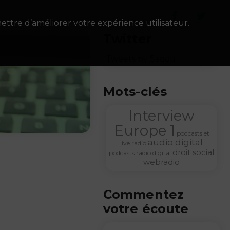
ettre d’améliorer votre expérience utilisateur.
Twitter
Tweets by Saooti
Mots-clés
Interview
Europe 1
podcasts et
audio digital
live radio
droit social
podcasts
radio digital
webradio
Commentez
Z
votre écoute