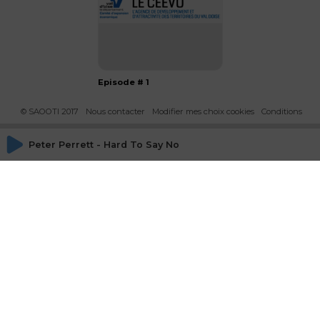
Episode # 1
© SAOOTI 2017
Nous contacter
Modifier mes choix cookies
Conditions
d'utilisation
Peter Perrett - Hard To Say No