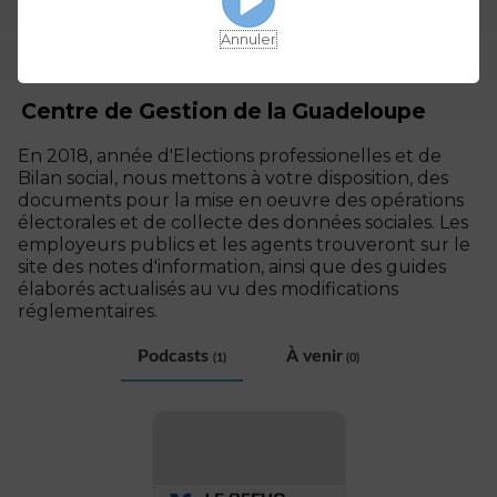
Annuler
Centre de Gestion de la Guadeloupe
En 2018, année d'Elections professionelles et de
Bilan social, nous mettons à votre disposition, des
documents pour la mise en oeuvre des opérations
électorales et de collecte des données sociales. Les
employeurs publics et les agents trouveront sur le
site des notes d'information, ainsi que des guides
élaborés actualisés au vu des modifications
réglementaires.
Podcasts
À venir
(1)
(0)