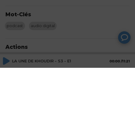
Mot-Clés
podcast
audio digital
Actions
LA UNE DE KHOUDIR - S3 - E1
Partager
00:00
11:21
Commentaires
Aucun commentaire posté pour le moment
© SAOOTI 2017
Nous contacter
Modifier mes choix cookies
Conditions
d'utilisation