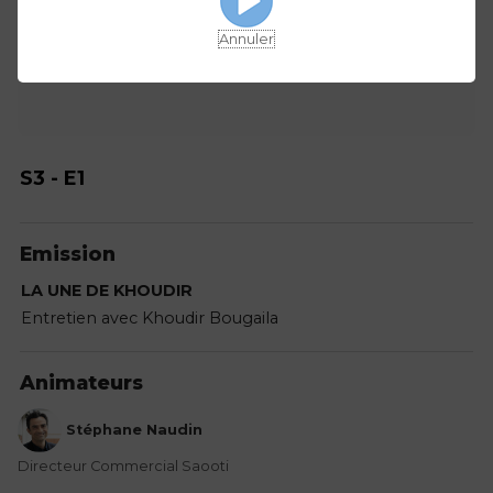
Annuler
S3 - E1
Emission
LA UNE DE KHOUDIR
Entretien avec Khoudir Bougaila
Animateurs
Stéphane Naudin
Directeur Commercial Saooti