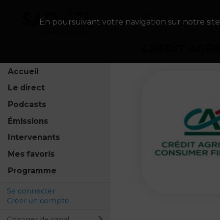
En poursuivant votre navigation sur notre site
CREDIT AGR
Accueil
Le direct
Podcasts
Émissions
Intervenants
Mes favoris
Programme
Se connecter
Créer un compte
Changer de canal