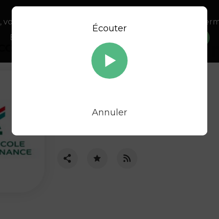
, vous acceptez l’utilisation de cookies afin de nous perm
Écouter
En savoir plus sur notre politique Cookies
OK
É
ICOLE CONSUMER FINANCE
Crédit agricole Consumer
Finance est une entreprise
française de crédit à la
consommation, filiale de
Annuler
Crédit Agricole S.A et opérant
dans 17 pays européens ainsi
qu’en Chine et au Maroc.