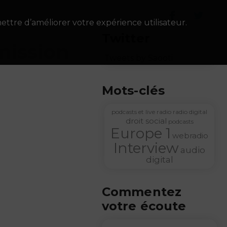
ettre d’améliorer votre expérience utilisateur.
Twitter
mission
Tweets by Saooti
Mots-clés
podcasts et live radio
radio digital
droit social
podcasts
Europe 1
webradio
Interview
audio
digital
Commentez
votre écoute