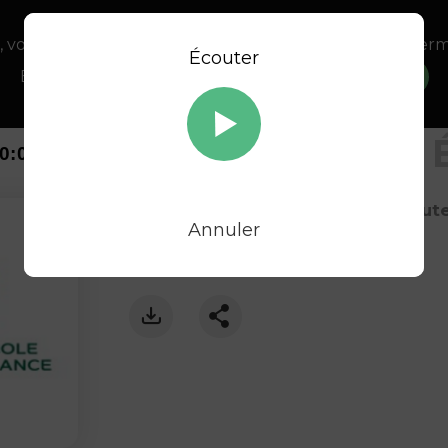
, vous acceptez l’utilisation de cookies afin de nous perm
Écouter
Retour au direct
En savoir plus sur notre politique Cookies
OK
0:00
5 juin 2023
à 7h59
, Durée : 15 minut
Annuler
Animé par :
Stéphane Naudin