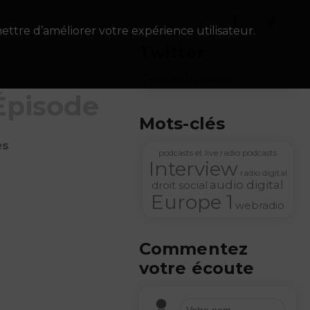
ettre d’améliorer votre expérience utilisateur.
Twitter
Tweets by Saooti
Épisode
Mots-clés
es
podcasts et live radio
podcasts
Interview
radio digital
audio digital
droit social
Europe 1
webradio
Commentez
votre écoute