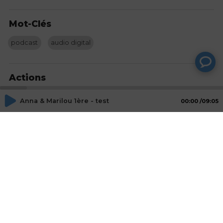
Mot-Clés
podcast
audio digital
Actions
Anna & Marilou 1ère - test
Partager
00:00
09:05
Commentaires
Aucun commentaire posté pour le moment
© SAOOTI 2017
Nous contacter
Modifier mes choix cookies
Conditions
d'utilisation