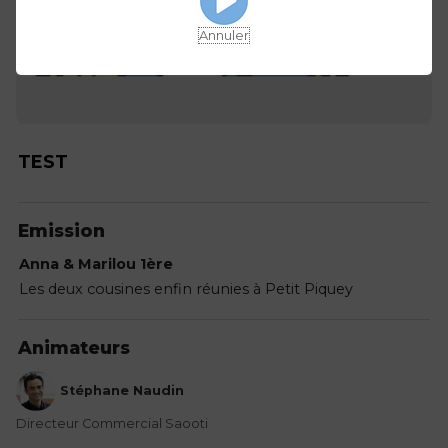
Annuler
TEST
Emission
Anna & Marilou 1ère
Les deux cousines enfin réunies à Petit Piquey
Animateurs
Stéphane Naudin
Directeur Commercial Saooti