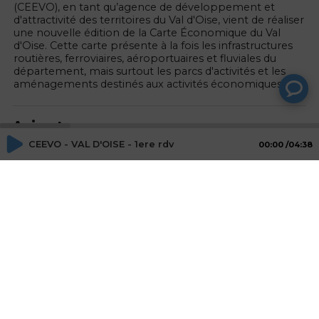
(CEEVO), en tant qu’agence de développement et
d'attractivité des territoires du Val d'Oise, vient de réaliser
une nouvelle édition de la Carte Économique du Val
d'Oise. Cette carte présente à la fois les infrastructures
routières, ferroviaires, aéroportuaires et fluviales du
département, mais surtout les parcs d'activités et les
aménagements destinés aux activités économiques.
Animateurs
CEEVO - VAL D'OISE - 1ere rdv
00:00
04:38
Stéphane Naudin
Directeur Commercial Saooti
Invités
Jean François BENON