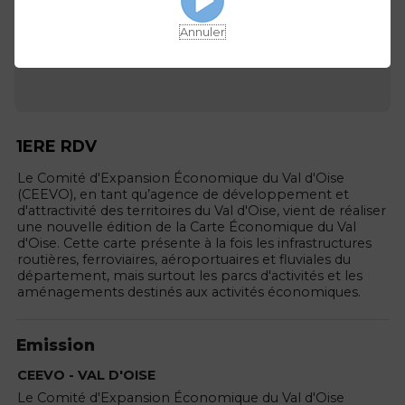
Annuler
1ERE RDV
Le Comité d'Expansion Économique du Val d'Oise
(CEEVO), en tant qu’agence de développement et
d'attractivité des territoires du Val d'Oise, vient de réaliser
une nouvelle édition de la Carte Économique du Val
d'Oise. Cette carte présente à la fois les infrastructures
routières, ferroviaires, aéroportuaires et fluviales du
département, mais surtout les parcs d'activités et les
aménagements destinés aux activités économiques.
Emission
CEEVO - VAL D'OISE
Le Comité d'Expansion Économique du Val d'Oise