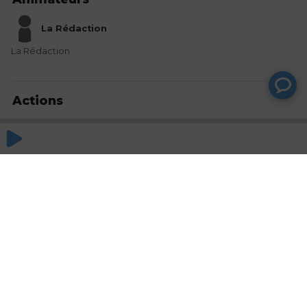
La Rédaction
La Rédaction
Actions
Partager
Commentaires
Aucun commentaire posté pour le moment
© SAOOTI 2017
Nous contacter
Modifier mes choix cookies
Conditions
d'utilisation