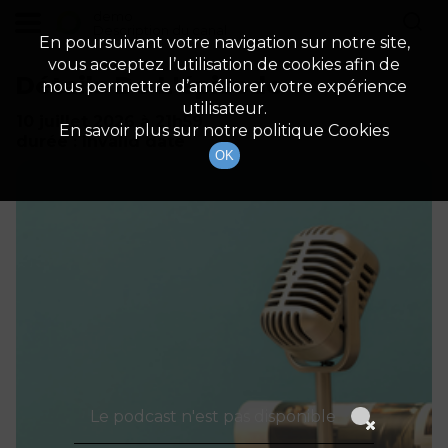
demo
Description du canal
En poursuivant votre navigation sur notre site,
vous acceptez l’utilisation de cookies afin de
Détails De L'épisode
nous permettre d’améliorer votre expérience
utilisateur.
10 juillet 2026
à 21h59
En savoir plus sur notre politique Cookies
durée : Invalid date
OK
Le podcast n'est pas disponible