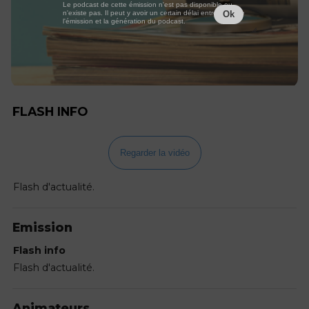
Le podcast de cette émission n'est pas disponible ou
n'existe pas. Il peut y avoir un certain délai entre la fin de
Ok
l'émission et la génération du podcast.
FLASH INFO
Regarder la vidéo
Flash d'actualité.
Emission
Flash info
Flash d'actualité.
Animateurs