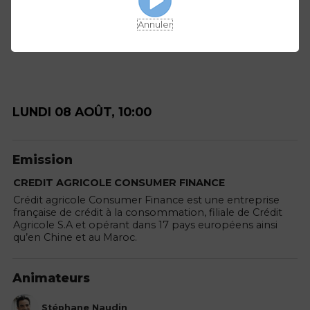
Annuler
LUNDI 08 AOÛT, 10:00
Emission
CREDIT AGRICOLE CONSUMER FINANCE
Crédit agricole Consumer Finance est une entreprise
française de crédit à la consommation, filiale de Crédit
Agricole S.A et opérant dans 17 pays européens ainsi
qu’en Chine et au Maroc.
Animateurs
Stéphane Naudin