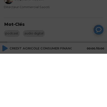
Directeur Commercial Saooti
Mot-Clés
podcast
audio digital
CREDIT AGRICOLE CONSUMER FINANCE - lundi 08 août, 10:
00:00
15:00
Actions
Partager
Commentaires
Aucun commentaire posté pour le moment
© SAOOTI 2017
Nous contacter
Modifier mes choix cookies
Conditions
d'utilisation