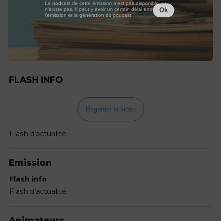
Le podcast de cette émission n'est pas disponible ou
n'existe pas. Il peut y avoir un certain délai entre la fin de
Ok
l'émission et la génération du podcast.
FLASH INFO
Regarder la vidéo
Flash d'actualité.
Emission
Flash info
Flash d'actualité.
Animateurs