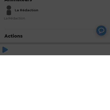
La Rédaction
La Rédaction
Actions
Partager
Commentaires
Aucun commentaire posté pour le moment
© SAOOTI 2017
Nous contacter
Modifier mes choix cookies
Conditions
d'utilisation