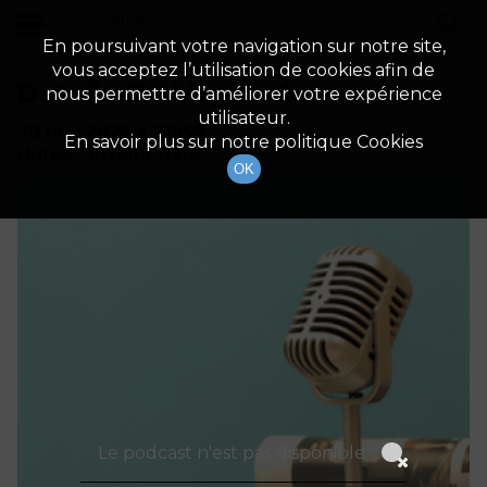
demo
Description du canal
En poursuivant votre navigation sur notre site,
vous acceptez l’utilisation de cookies afin de
Détails De L'épisode
nous permettre d’améliorer votre expérience
utilisateur.
30 mai 2026
à 21h59
En savoir plus sur notre politique Cookies
durée : Invalid date
OK
Le podcast n'est pas disponible