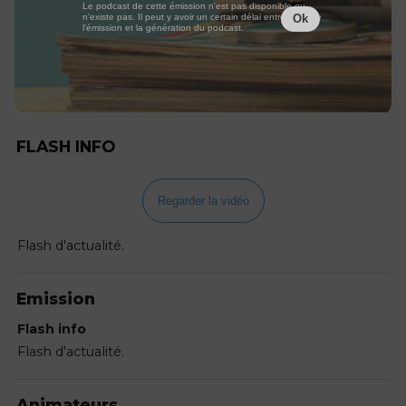
Le podcast de cette émission n'est pas disponible ou
n'existe pas. Il peut y avoir un certain délai entre la fin de
Ok
l'émission et la génération du podcast.
FLASH INFO
Regarder la vidéo
Flash d'actualité.
Emission
Flash info
Flash d'actualité.
Animateurs