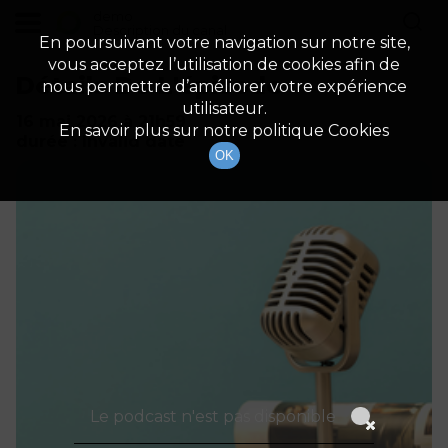
demo
Description du canal
En poursuivant votre navigation sur notre site,
vous acceptez l’utilisation de cookies afin de
Détails De L'épisode
nous permettre d’améliorer votre expérience
utilisateur.
16 mai 2026
à 21h59
En savoir plus sur notre politique Cookies
durée : Invalid date
OK
Le podcast n'est pas disponible