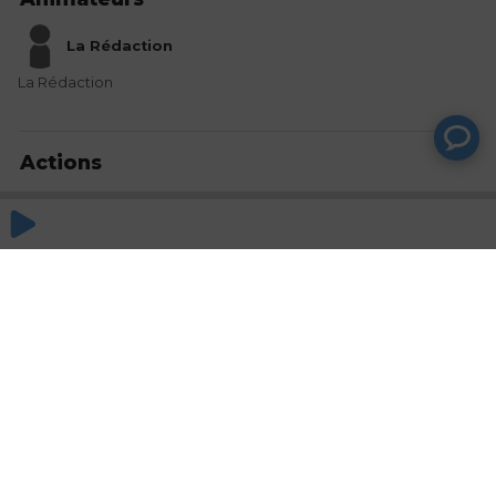
La Rédaction
La Rédaction
Actions
Partager
Commentaires
Aucun commentaire posté pour le moment
© SAOOTI 2017
Nous contacter
Modifier mes choix cookies
Conditions
d'utilisation