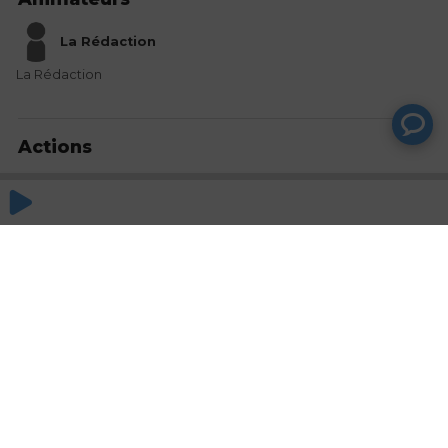
La Rédaction
La Rédaction
Actions
Partager
Commentaires
Aucun commentaire posté pour le moment
© SAOOTI 2017
Nous contacter
Modifier mes choix cookies
Conditions
d'utilisation