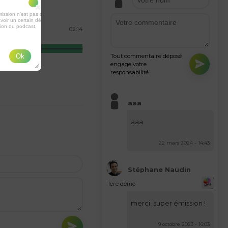
ission n'est pas disponible ou
voir un certain délai entre la fin de
tion du podcast.
02:14
Tout commentaire déposé
Ok
engage votre
responsabilité
aaa
aaa
22 mars 2024 - 14:43
Stéphane Naudin
1ere démo
merci, super émission !
9 octobre 2023 - 16:03