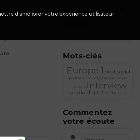
ettre d’améliorer votre expérience utilisateur.
Twitter
Épisode
Tweets by Saooti
date
Mots-clés
Europe 1
droit social
podcasts
radio digital
podcasts et
Interview
live radio
audio digital
webradio
Commentez
votre écoute