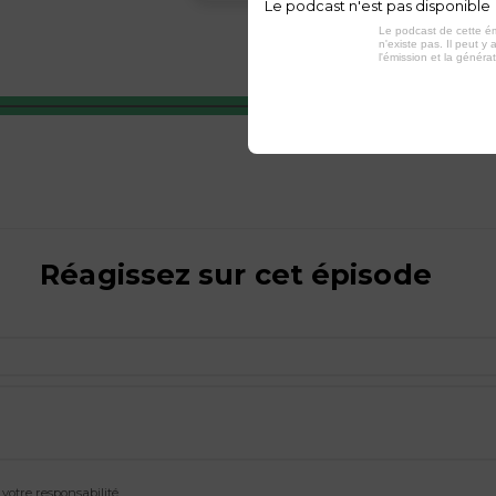
Le podcast n'est pas disponible
Le podcast de cette ém
n'existe pas. Il peut y a
l'émission et la généra
Réagissez sur cet épisode
otre responsabilité