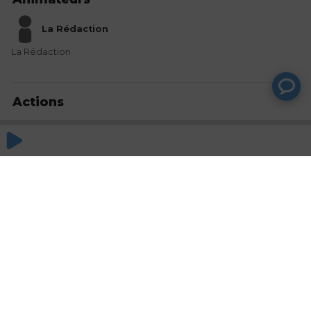
La Rédaction
La Rédaction
Actions
Partager
Commentaires
Aucun commentaire posté pour le moment
© SAOOTI 2017
Nous contacter
Modifier mes choix cookies
Conditions
d'utilisation