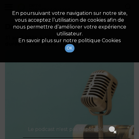
demo
Description du canal
En poursuivant votre navigation sur notre site,
vous acceptez l’utilisation de cookies afin de
Détails De L'épisode
nous permettre d’améliorer votre expérience
utilisateur.
21 avril 2026
à 21h59
En savoir plus sur notre politique Cookies
durée : Invalid date
OK
Le podcast n'est pas disponible