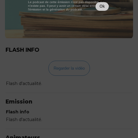
Le podcast de cette émission n'est pas disponible ou
n'existe pas. Il peut y avoir un certain délai entre la fin de
Ok
l'émission et la génération du podcast.
FLASH INFO
Regarder la vidéo
Flash d'actualité.
Emission
Flash info
Flash d'actualité.
Animateurs