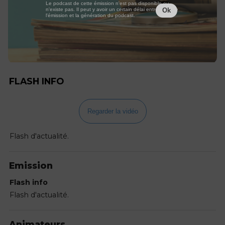
Le podcast de cette émission n'est pas disponible ou
n'existe pas. Il peut y avoir un certain délai entre la fin de
Ok
l'émission et la génération du podcast.
FLASH INFO
Regarder la vidéo
Flash d'actualité.
Emission
Flash info
Flash d'actualité.
Animateurs