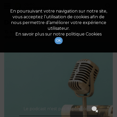
demo
Description du canal
En poursuivant votre navigation sur notre site,
vous acceptez l’utilisation de cookies afin de
Détails De L'épisode
nous permettre d’améliorer votre expérience
utilisateur.
15 avril 2026
à 21h59
En savoir plus sur notre politique Cookies
durée : Invalid date
OK
Le podcast n'est pas disponible