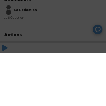
La Rédaction
La Rédaction
Actions
Partager
Commentaires
Aucun commentaire posté pour le moment
© SAOOTI 2017
Nous contacter
Modifier mes choix cookies
Conditions
d'utilisation