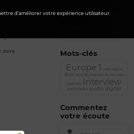
ettre d’améliorer votre expérience utilisateur.
Twitter
Épisode
Tweets by Saooti
id date
Mots-clés
Europe 1
radio digital
droit social
podcasts et live radio
Interview
podcasts
audio digital
webradio
Commentez
votre écoute