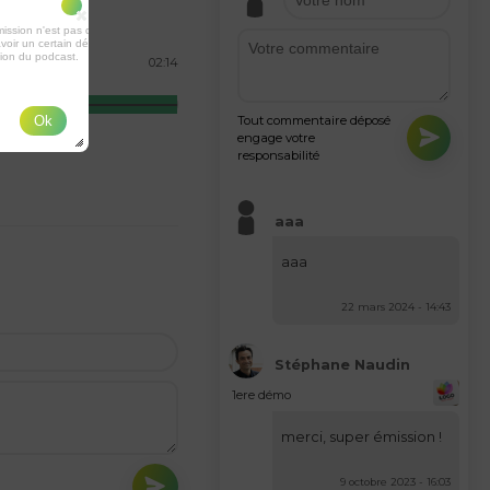
ission n'est pas disponible ou
voir un certain délai entre la fin de
tion du podcast.
02:14
Tout commentaire déposé
Ok
engage votre
responsabilité
aaa
aaa
22 mars 2024 - 14:43
Stéphane Naudin
1ere démo
merci, super émission !
9 octobre 2023 - 16:03