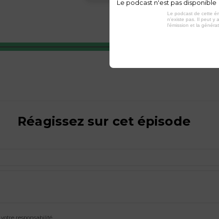
Le podcast n'est pas disponible
Le podcast de cette ém
n'existe pas. Il peut y a
l'émission et la généra
Réagissez sur cet épisode
otre responsabilité