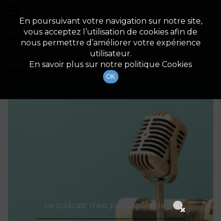
demo
Description du canal
En poursuivant votre navigation sur notre site,
vous acceptez l’utilisation de cookies afin de
Détails De L'épisode
nous permettre d’améliorer votre expérience
utilisateur.
7 mars 2026
à 22h59
En savoir plus sur notre politique Cookies
durée : Invalid date
OK
Le podcast n'est pas disponible