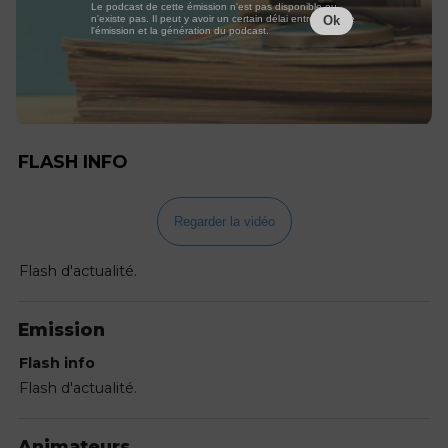
Le podcast de cette émission n'est pas disponible ou
n'existe pas. Il peut y avoir un certain délai entre la fin de
Ok
l'émission et la génération du podcast.
FLASH INFO
Regarder la vidéo
Flash d'actualité.
Emission
Flash info
Flash d'actualité.
Animateurs