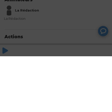
La Rédaction
La Rédaction
Actions
Partager
Commentaires
Aucun commentaire posté pour le moment
© SAOOTI 2017
Nous contacter
Modifier mes choix cookies
Conditions
d'utilisation