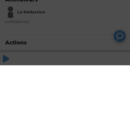
La Rédaction
La Rédaction
Actions
Partager
Commentaires
Aucun commentaire posté pour le moment
© SAOOTI 2017
Nous contacter
Modifier mes choix cookies
Conditions
d'utilisation