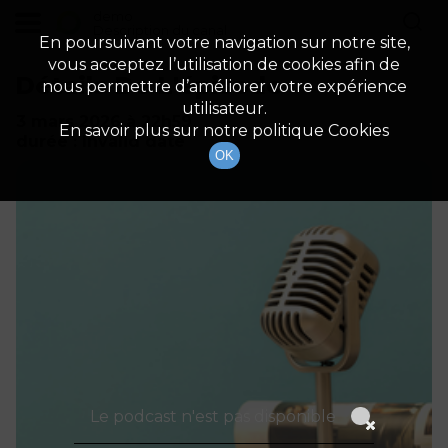
demo
Description du canal
En poursuivant votre navigation sur notre site,
vous acceptez l’utilisation de cookies afin de
Détails De L'épisode
nous permettre d’améliorer votre expérience
utilisateur.
3 mars 2026
à 22h59
En savoir plus sur notre politique Cookies
durée : Invalid date
OK
Le podcast n'est pas disponible