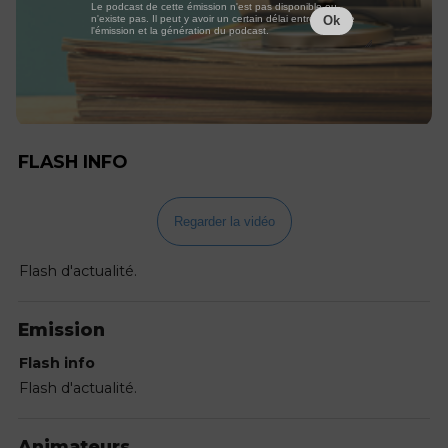
Le podcast de cette émission n'est pas disponible ou
n'existe pas. Il peut y avoir un certain délai entre la fin de
Ok
l'émission et la génération du podcast.
FLASH INFO
Regarder la vidéo
Flash d'actualité.
Emission
Flash info
Flash d'actualité.
Animateurs