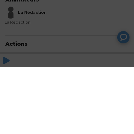
La Rédaction
La Rédaction
Actions
Partager
Commentaires
Aucun commentaire posté pour le moment
© SAOOTI 2017
Nous contacter
Modifier mes choix cookies
Conditions
d'utilisation