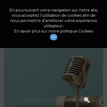
demo
Description du canal
En poursuivant votre navigation sur notre site,
vous acceptez l’utilisation de cookies afin de
Détails De L'épisode
nous permettre d’améliorer votre expérience
utilisateur.
25 février 2026
à 22h59
En savoir plus sur notre politique Cookies
durée : Invalid date
OK
Le podcast n'est pas disponible