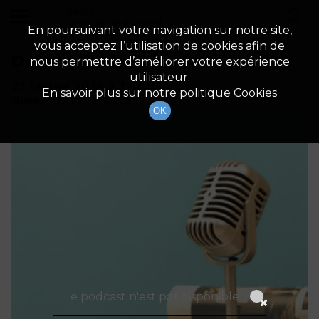
demo
Description du canal
En poursuivant votre navigation sur notre site,
vous acceptez l’utilisation de cookies afin de
Détails De L'épisode
nous permettre d’améliorer votre expérience
utilisateur.
22 février 2026
à 22h59
En savoir plus sur notre politique Cookies
durée : Invalid date
OK
Le podcast n'est pas disponible