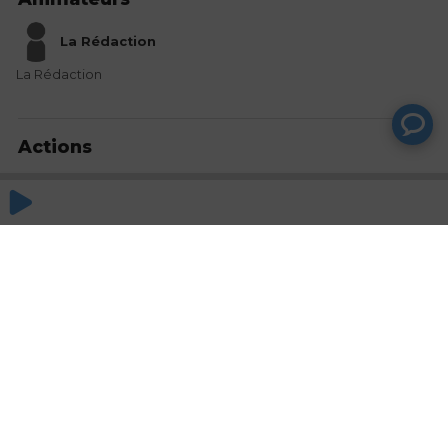
La Rédaction
La Rédaction
Actions
Partager
Commentaires
Aucun commentaire posté pour le moment
© SAOOTI 2017
Nous contacter
Modifier mes choix cookies
Conditions
d'utilisation