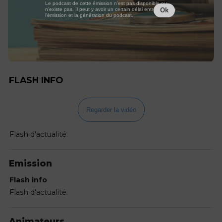
Le podcast de cette émission n'est pas disponible ou
n'existe pas. Il peut y avoir un certain délai entre la fin de
Ok
l'émission et la génération du podcast.
FLASH INFO
Regarder la vidéo
Flash d'actualité.
Emission
Flash info
Flash d'actualité.
Animateurs