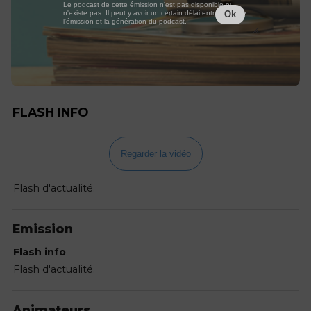
Le podcast de cette émission n'est pas disponible ou
n'existe pas. Il peut y avoir un certain délai entre la fin de
Ok
l'émission et la génération du podcast.
FLASH INFO
Regarder la vidéo
Flash d'actualité.
Emission
Flash info
Flash d'actualité.
Animateurs