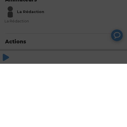
La Rédaction
La Rédaction
Actions
Partager
Commentaires
Aucun commentaire posté pour le moment
© SAOOTI 2017
Nous contacter
Modifier mes choix cookies
Conditions
d'utilisation