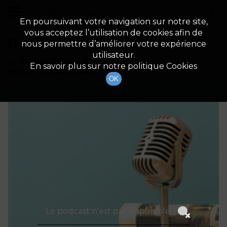
demo
Description du canal
En poursuivant votre navigation sur notre site,
vous acceptez l’utilisation de cookies afin de
Détails De L'épisode
nous permettre d’améliorer votre expérience
utilisateur.
13 février 2026
à 22h59
En savoir plus sur notre politique Cookies
durée : Invalid date
OK
Le podcast n'est pas disponible