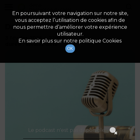
demo
Description du canal
En poursuivant votre navigation sur notre site,
vous acceptez l’utilisation de cookies afin de
Détails De L'épisode
nous permettre d’améliorer votre expérience
utilisateur.
3 février 2026
à 22h59
En savoir plus sur notre politique Cookies
durée : Invalid date
OK
Le podcast n'est pas disponible