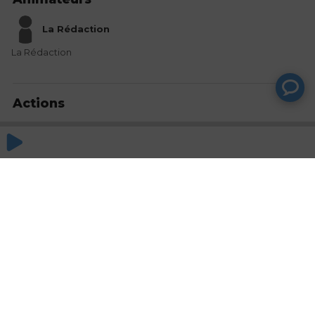
La Rédaction
La Rédaction
Actions
Partager
Commentaires
Aucun commentaire posté pour le moment
© SAOOTI 2017
Nous contacter
Modifier mes choix cookies
Conditions
d'utilisation