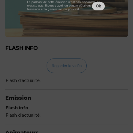
Le podcast de cette émission n'est pas disponible ou
n'existe pas. Il peut y avoir un certain délai entre la fin de
Ok
l'émission et la génération du podcast.
FLASH INFO
Regarder la vidéo
Flash d'actualité.
Emission
Flash info
Flash d'actualité.
Animateurs