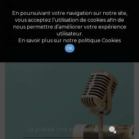
demo
Description du canal
En poursuivant votre navigation sur notre site,
vous acceptez l’utilisation de cookies afin de
Détails De L'épisode
nous permettre d’améliorer votre expérience
utilisateur.
28 janvier 2026
à 22h59
En savoir plus sur notre politique Cookies
durée : Invalid date
OK
Le podcast n'est pas disponible