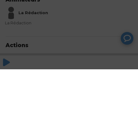
La Rédaction
La Rédaction
Actions
Partager
Commentaires
Aucun commentaire posté pour le moment
© SAOOTI 2017
Nous contacter
Modifier mes choix cookies
Conditions
d'utilisation