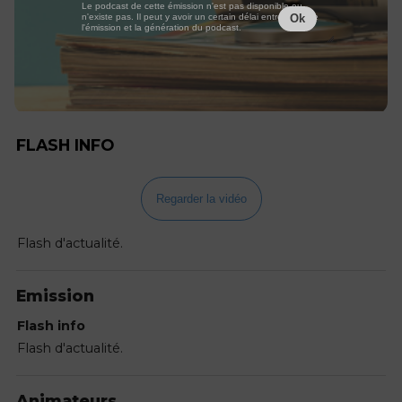
Le podcast de cette émission n'est pas disponible ou
n'existe pas. Il peut y avoir un certain délai entre la fin de
Ok
l'émission et la génération du podcast.
FLASH INFO
Regarder la vidéo
Flash d'actualité.
Emission
Flash info
Flash d'actualité.
Animateurs