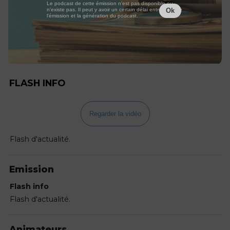
Le podcast de cette émission n'est pas disponible ou
n'existe pas. Il peut y avoir un certain délai entre la fin de
Ok
l'émission et la génération du podcast.
FLASH INFO
Regarder la vidéo
Flash d'actualité.
Emission
Flash info
Flash d'actualité.
Animateurs