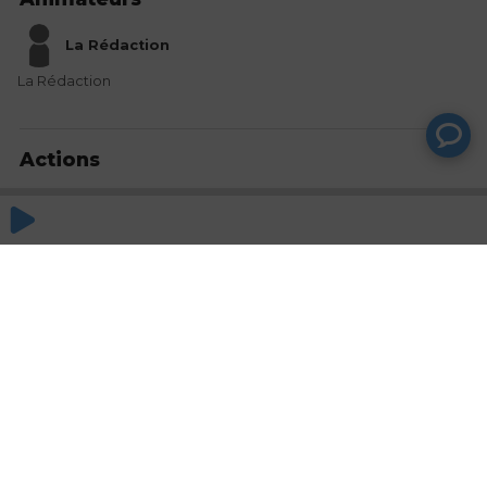
La Rédaction
La Rédaction
Actions
Partager
Commentaires
Aucun commentaire posté pour le moment
© SAOOTI 2017
Nous contacter
Modifier mes choix cookies
Conditions
d'utilisation