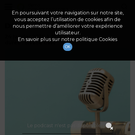
demo
Description du canal
En poursuivant votre navigation sur notre site,
vous acceptez l’utilisation de cookies afin de
Détails De L'épisode
nous permettre d’améliorer votre expérience
utilisateur.
24 janvier 2026
à 22h59
En savoir plus sur notre politique Cookies
durée : Invalid date
OK
Le podcast n'est pas disponible