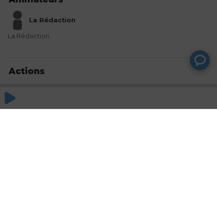
La Rédaction
La Rédaction
Actions
Partager
Commentaires
Aucun commentaire posté pour le moment
© SAOOTI 2017
Nous contacter
Modifier mes choix cookies
Conditions
d'utilisation