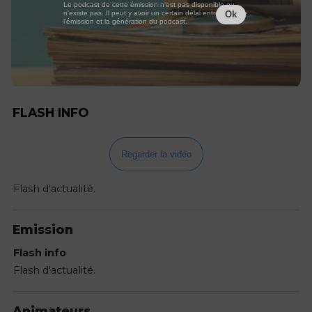
Le podcast de cette émission n'est pas disponible ou
n'existe pas. Il peut y avoir un certain délai entre la fin de
Ok
l'émission et la génération du podcast.
FLASH INFO
Regarder la vidéo
Flash d'actualité.
Emission
Flash info
Flash d'actualité.
Animateurs