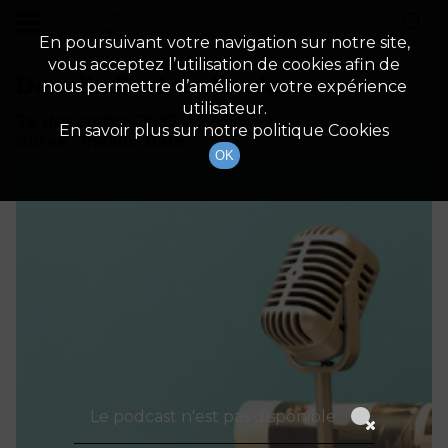
demo
Description du canal
En poursuivant votre navigation sur notre site,
vous acceptez l’utilisation de cookies afin de
Détails De L'épisode
nous permettre d’améliorer votre expérience
utilisateur.
26 décembre 2025
à 22h59
En savoir plus sur notre politique Cookies
durée : Invalid date
OK
Le podcast n'est pas disponible