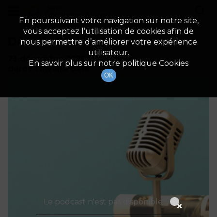
demo
Description du canal
En poursuivant votre navigation sur notre site,
vous acceptez l’utilisation de cookies afin de
Détails De L'épisode
nous permettre d’améliorer votre expérience
utilisateur.
23 décembre 2025
à 22h59
En savoir plus sur notre politique Cookies
durée : Invalid date
OK
Le podcast n'est pas disponible