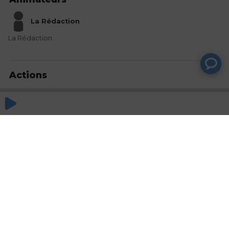
La Rédaction
La Rédaction
Actions
Partager
Commentaires
Aucun commentaire posté pour le moment
© SAOOTI 2017
Nous contacter
Modifier mes choix cookies
Conditions
d'utilisation