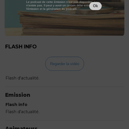
Le podcast de cette émission n'est pas disponible ou
n'existe pas. Il peut y avoir un certain délai entre la fin de
Ok
l'émission et la génération du podcast.
FLASH INFO
Regarder la vidéo
Flash d'actualité.
Emission
Flash info
Flash d'actualité.
Animateurs