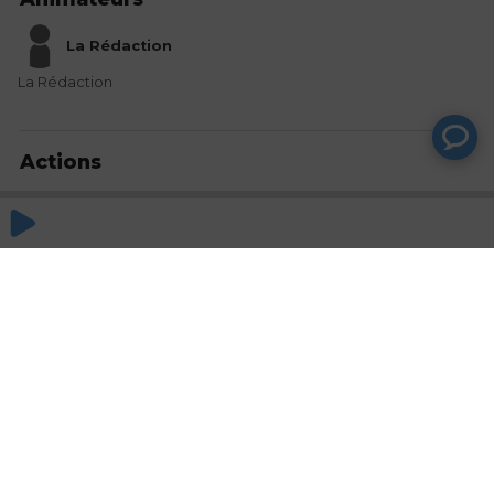
La Rédaction
La Rédaction
Actions
Partager
Commentaires
Aucun commentaire posté pour le moment
© SAOOTI 2017
Nous contacter
Modifier mes choix cookies
Conditions
d'utilisation