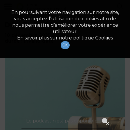
demo
Description du canal
En poursuivant votre navigation sur notre site,
vous acceptez l’utilisation de cookies afin de
Détails De L'épisode
nous permettre d’améliorer votre expérience
utilisateur.
10 décembre 2025
à 22h59
En savoir plus sur notre politique Cookies
durée : Invalid date
OK
Le podcast n'est pas disponible