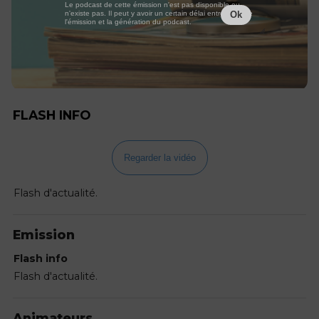
Le podcast de cette émission n'est pas disponible ou
n'existe pas. Il peut y avoir un certain délai entre la fin de
Ok
l'émission et la génération du podcast.
FLASH INFO
Regarder la vidéo
Flash d'actualité.
Emission
Flash info
Flash d'actualité.
Animateurs