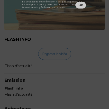
Le podcast de cette émission n'est pas disponible ou
n'existe pas. Il peut y avoir un certain délai entre la fin de
Ok
l'émission et la génération du podcast.
FLASH INFO
Regarder la vidéo
Flash d'actualité.
Emission
Flash info
Flash d'actualité.
Animateurs