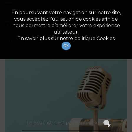
demo
Description du canal
En poursuivant votre navigation sur notre site,
vous acceptez l’utilisation de cookies afin de
Détails De L'épisode
nous permettre d’améliorer votre expérience
utilisateur.
3 décembre 2025
à 22h59
En savoir plus sur notre politique Cookies
durée : Invalid date
OK
Le podcast n'est pas disponible