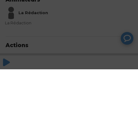
La Rédaction
La Rédaction
Actions
Partager
Commentaires
Aucun commentaire posté pour le moment
© SAOOTI 2017
Nous contacter
Modifier mes choix cookies
Conditions
d'utilisation