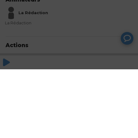
La Rédaction
La Rédaction
Actions
Partager
Commentaires
Aucun commentaire posté pour le moment
© SAOOTI 2017
Nous contacter
Modifier mes choix cookies
Conditions
d'utilisation