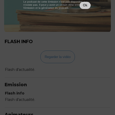
Le podcast de cette émission n'est pas disponible ou
n'existe pas. Il peut y avoir un certain délai entre la fin de
Ok
l'émission et la génération du podcast.
FLASH INFO
Regarder la vidéo
Flash d'actualité.
Emission
Flash info
Flash d'actualité.
Animateurs