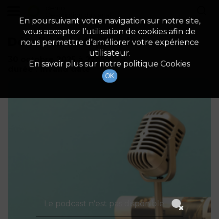
demo
Description du canal
En poursuivant votre navigation sur notre site,
vous acceptez l’utilisation de cookies afin de
Détails De L'épisode
nous permettre d’améliorer votre expérience
utilisateur.
30 octobre 2025
à 22h59
En savoir plus sur notre politique Cookies
durée : Invalid date
OK
Le podcast n'est pas disponible