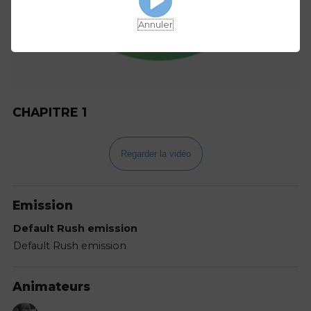
Annuler
CHAPITRE 1
Regarder la vidéo
Emission
Default Rush emission
Default Rush emission
Animateurs