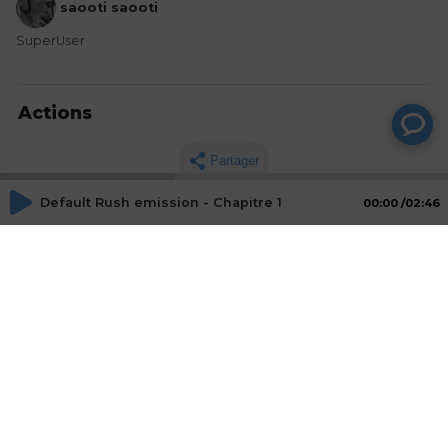
saooti saooti
SuperUser
Actions
Partager
Default Rush emission - Chapitre 1
00:00
02:46
Commentaires
Aucun commentaire posté pour le moment
© SAOOTI 2017
Nous contacter
Modifier mes choix cookies
Conditions
d'utilisation