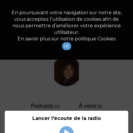
demo
Description du canal
En poursuivant votre navigation sur notre site,
vous acceptez l’utilisation de cookies afin de
Détail De L'invité(e)
nous permettre d’améliorer votre expérience
utilisateur.
En savoir plus sur notre politique Cookies
DÉBORAH GACHET
OK
Podcasts
À venir
(1)
(0)
Lancer l'écoute de la radio