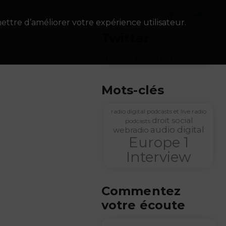
ettre d’améliorer votre expérience utilisateur.
Twitter
mission
Tweets by Saooti
Mots-clés
radio digital
podcasts et live radio
droit social
podcasts
audio digital
webradio
Europe 1
Interview
Commentez
votre écoute