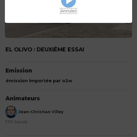
Annuler
EL OLIVO : DEUXIÈME ESSAI
Emission
émission importée par o2w
Animateurs
Jean-Christian Villey
CTO Saooti