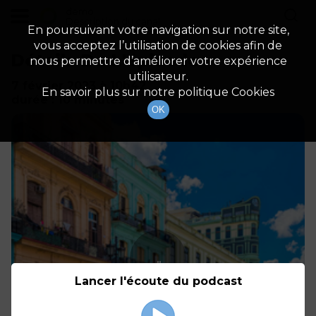
demo
Description du canal
En poursuivant votre navigation sur notre site,
vous acceptez l’utilisation de cookies afin de
Détails De L'épisode
nous permettre d’améliorer votre expérience
utilisateur.
7 février 2023
à 10h42
En savoir plus sur notre politique Cookies
durée : 10 minutes
OK
Lancer l'écoute du podcast